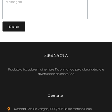
Enviar
PIRΘNΛ℧TΛ
Produtora focada em cinema e TV, primando pela abrangência e
diversidade de conteúdo
Contato
Avenida Getúlio Vargas, 1000/505 Bairro Menino Deus